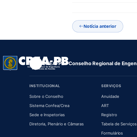
Notícia anterior
CREA-PB · Conselho Regional de Engenh
INSTITUCIONAL
SERVIÇOS
(abre em nova aba)
(abre em
Sobre o Conselho
Anuidade
(abre em nova aba)
(abre em nova 
Sistema Confea/Crea
ART
Sede e Inspetorias
Registro
(abre em nova aba)
Diretoria, Plenário e Câmaras
Tabela de Serviços
Formulários