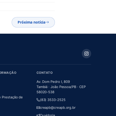
Próxima notícia
FORMAÇÃO
CONTATO
Av. Dom Pedro I, 809
Tambiá · João Pessoa/PB · CEP
58020-538
e Prestação de
(83) 3533-2525
m nova aba)
creapb@creapb.org.br
Ouvidoria