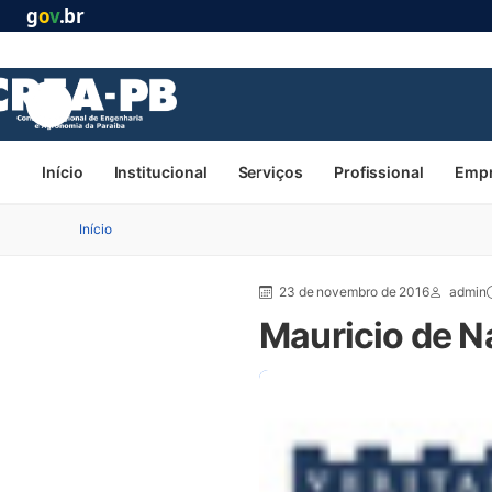
g
o
v
.br
Início
Institucional
Serviços
Profissional
Emp
Início
23 de novembro de 2016
admin
Mauricio de 