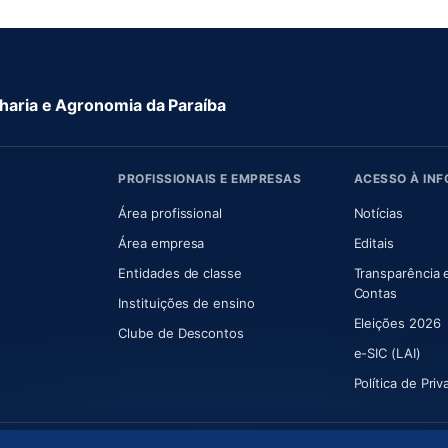
aria e Agronomia da Paraíba
PROFISSIONAIS E EMPRESAS
ACESSO À IN
 nova aba)
Área profissional
Notícias
aba)
Área empresa
Editais
Entidades de classe
Transparência 
(abre e
Contas
Instituições de ensino
Eleições 2026
Clube de Descontos
e-SIC (LAI)
Política de Pri