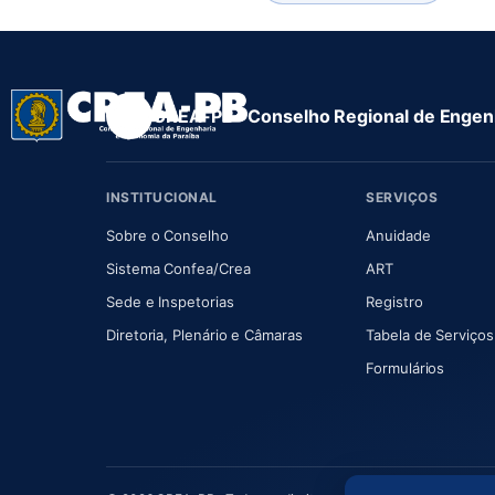
CREA-PB · Conselho Regional de Engenh
INSTITUCIONAL
SERVIÇOS
(abre em nova aba)
(abre em
Sobre o Conselho
Anuidade
(abre em nova aba)
(abre em nova 
Sistema Confea/Crea
ART
Sede e Inspetorias
Registro
(abre em nova aba)
Diretoria, Plenário e Câmaras
Tabela de Serviços
Formulários