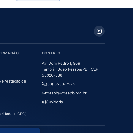
FORMAÇÃO
CONTATO
Av. Dom Pedro I, 809
Tambiá · João Pessoa/PB · CEP
58020-538
e Prestação de
(83) 3533-2525
m nova aba)
creapb@creapb.org.br
Ouvidoria
vacidade (LGPD)