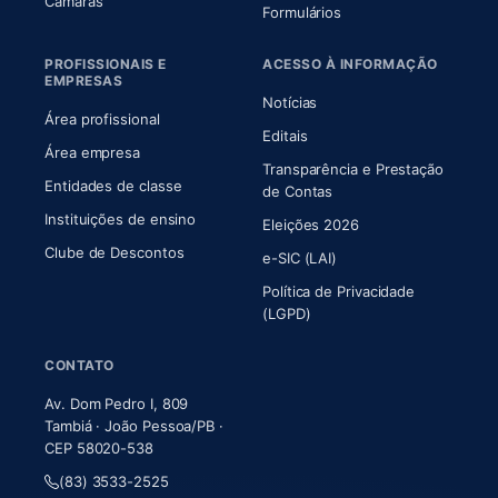
(abre em nova aba)
Câmaras
Formulários
PROFISSIONAIS E
ACESSO À INFORMAÇÃO
EMPRESAS
Notícias
Área profissional
Editais
Área empresa
Transparência e Prestação
Entidades de classe
(abre em nova aba)
de Contas
Instituições de ensino
Eleições 2026
Clube de Descontos
e-SIC (LAI)
Política de Privacidade
(LGPD)
CONTATO
Av. Dom Pedro I, 809
Tambiá · João Pessoa/PB ·
CEP 58020-538
(83) 3533-2525