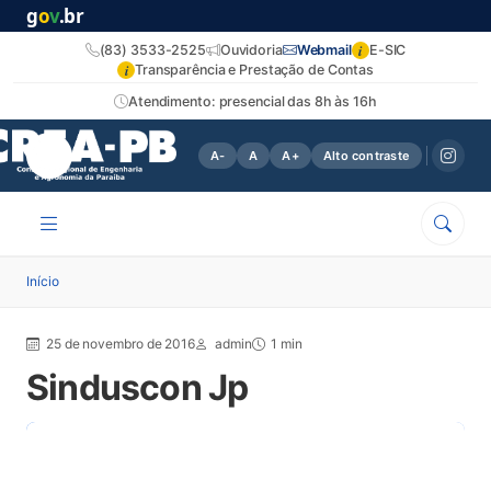
g
o
v
.br
i
(83) 3533-2525
Ouvidoria
Webmail
E-SIC
i
Transparência e Prestação de Contas
Atendimento: presencial das 8h às 16h
A-
A
A+
Alto contraste
Início
25 de novembro de 2016
admin
1 min
Sinduscon Jp