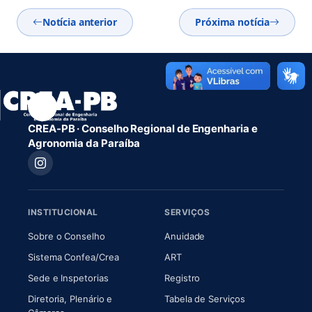
Notícia anterior
Próxima notícia
CREA-PB · Conselho Regional de Engenharia e
Agronomia da Paraíba
INSTITUCIONAL
SERVIÇOS
(abre em nova aba)
(abre em nova aba)
Sobre o Conselho
Anuidade
(abre em nova aba)
(abre em nova aba)
Sistema Confea/Crea
ART
Sede e Inspetorias
Registro
Diretoria, Plenário e
Tabela de Serviços