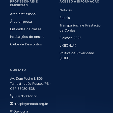
PROFISSIONAIS E
ACESSO À INFORMAÇÃO
EMPRESAS
Notícias
Área profissional
Editais
Área empresa
Transparência e Prestação
Entidades de classe
(abre em nova aba)
de Contas
Instituições de ensino
Eleições 2026
Clube de Descontos
e-SIC (LAI)
Política de Privacidade
(LGPD)
CONTATO
Av. Dom Pedro I, 809
Tambiá · João Pessoa/PB ·
CEP 58020-538
(83) 3533-2525
creapb@creapb.org.br
Ouvidoria