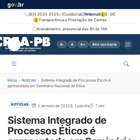
g
o
v
.br
i
(83) 3533-2525
Ouvidoria
Webmail
E-SIC
i
Transparência e Prestação de Contas
Atendimento: presencial das 8h às 16h
A-
A
A+
Alto contraste
Início
›
Notícias
›
Sistema Integrado de Processos Éticos é
apresentado em Seminário Nacional de Ética
NOTÍCIAS
5 de maio de 2022
Ludmilla
7 min
Sistema Integrado de
Processos Éticos é