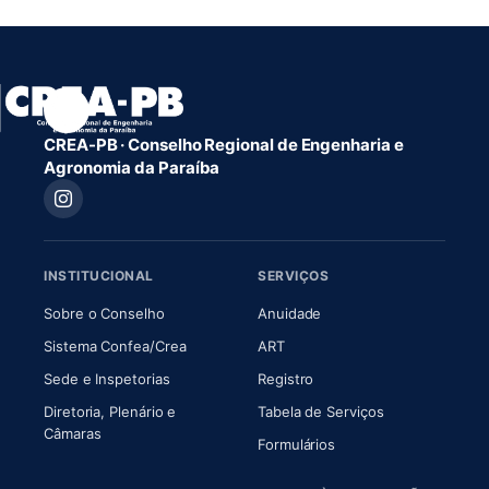
CREA-PB · Conselho Regional de Engenharia e
Agronomia da Paraíba
INSTITUCIONAL
SERVIÇOS
(abre em nova aba)
(abre em nova aba)
Sobre o Conselho
Anuidade
(abre em nova aba)
(abre em nova aba)
Sistema Confea/Crea
ART
Sede e Inspetorias
Registro
Diretoria, Plenário e
Tabela de Serviços
(abre em nova aba)
Câmaras
Formulários