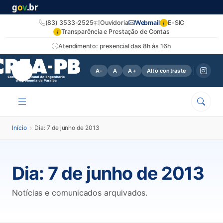
g
o
v
.br
i
(83) 3533-2525
Ouvidoria
Webmail
E-SIC
i
Transparência e Prestação de Contas
Atendimento: presencial das 8h às 16h
A-
A
A+
Alto contraste
Início
›
Dia: 7 de junho de 2013
Dia:
7 de junho de 2013
Notícias e comunicados arquivados.