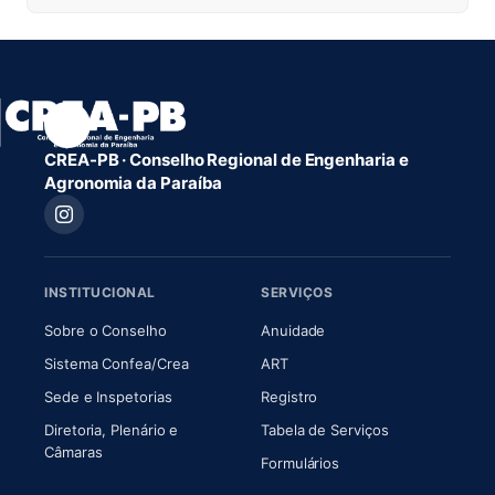
CREA-PB · Conselho Regional de Engenharia e
Agronomia da Paraíba
INSTITUCIONAL
SERVIÇOS
(abre em nova aba)
(abre em nova aba)
Sobre o Conselho
Anuidade
(abre em nova aba)
(abre em nova aba)
Sistema Confea/Crea
ART
Sede e Inspetorias
Registro
Diretoria, Plenário e
Tabela de Serviços
(abre em nova aba)
Câmaras
Formulários