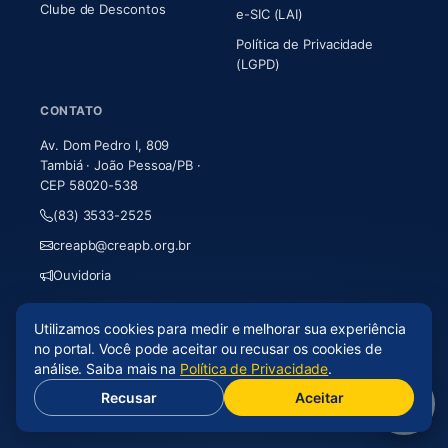
Clube de Descontos
e-SIC (LAI)
Política de Privacidade
(LGPD)
CONTATO
Av. Dom Pedro I, 809
Tambiá · João Pessoa/PB ·
CEP 58020-538
(83) 3533-2525
creapb@creapb.org.br
Ouvidoria
Utilizamos cookies para medir e melhorar sua experiência
© 2026 CREA-PB · Todos os direitos reservados
no portal. Você pode aceitar ou recusar os cookies de
Acessibilidade
·
Mapa do site
·
LGPD
análise. Saiba mais na
Política de Privacidade
.
Recusar
Aceitar
(abre em nova aba)
Desenvolvido por
Axium Analytics