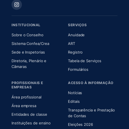
INSTITUCIONAL
SERVIÇOS
(abre em nova aba)
(abre em nova aba)
Sobre o Conselho
Anuidade
(abre em nova aba)
(abre em nova aba)
Sistema Confea/Crea
ART
Sede e Inspetorias
Registro
Diretoria, Plenário e
Tabela de Serviços
(abre em nova aba)
Câmaras
Formulários
PROFISSIONAIS E
ACESSO À INFORMAÇÃO
EMPRESAS
Notícias
Área profissional
Editais
Área empresa
Transparência e Prestação
Entidades de classe
(abre em nova aba)
de Contas
Instituições de ensino
Eleições 2026