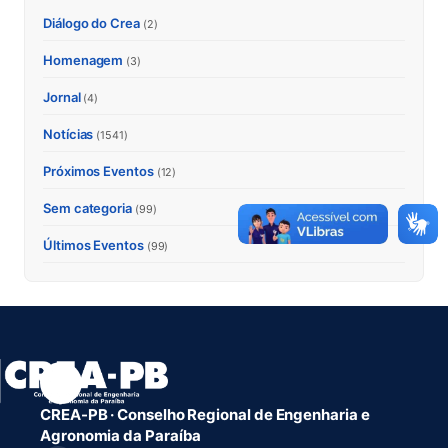
Diálogo do Crea
(2)
Homenagem
(3)
Jornal
(4)
Notícias
(1541)
Próximos Eventos
(12)
Sem categoria
(99)
Últimos Eventos
(99)
CREA-PB · Conselho Regional de Engenharia e
Agronomia da Paraíba