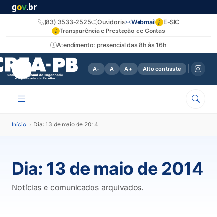
g
o
v
.br
i
(83) 3533-2525
Ouvidoria
Webmail
E-SIC
i
Transparência e Prestação de Contas
Atendimento: presencial das 8h às 16h
A-
A
A+
Alto contraste
Início
›
Dia: 13 de maio de 2014
Dia:
13 de maio de 2014
Notícias e comunicados arquivados.