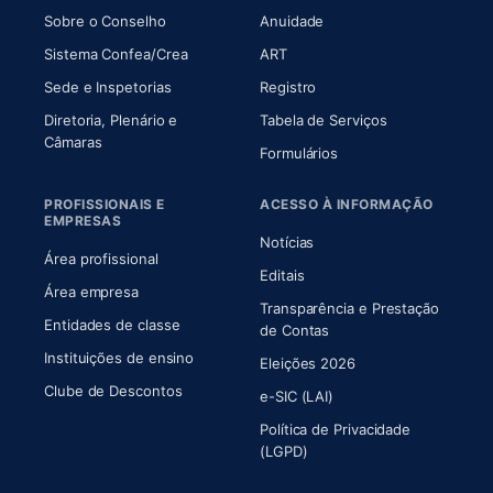
(abre em nova aba)
(abre em nova aba)
Sobre o Conselho
Anuidade
(abre em nova aba)
(abre em nova aba)
Sistema Confea/Crea
ART
Sede e Inspetorias
Registro
Diretoria, Plenário e
Tabela de Serviços
(abre em nova aba)
Câmaras
Formulários
PROFISSIONAIS E
ACESSO À INFORMAÇÃO
EMPRESAS
Notícias
Área profissional
Editais
Área empresa
Transparência e Prestação
Entidades de classe
(abre em nova aba)
de Contas
Instituições de ensino
Eleições 2026
Clube de Descontos
e-SIC (LAI)
Política de Privacidade
(LGPD)