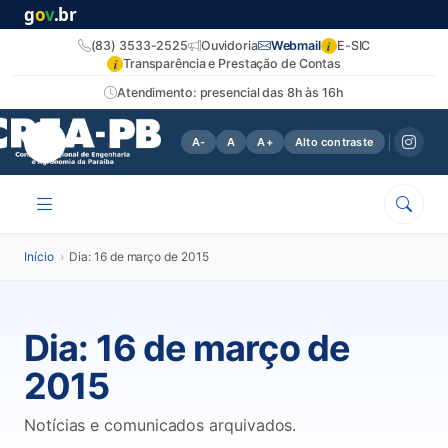
g
o
v
.br
i
(83) 3533-2525
Ouvidoria
Webmail
E-SIC
i
Transparência e Prestação de Contas
Atendimento: presencial das 8h às 16h
A-
A
A+
Alto contraste
Início
›
Dia: 16 de março de 2015
Dia:
16 de março de
2015
Notícias e comunicados arquivados.