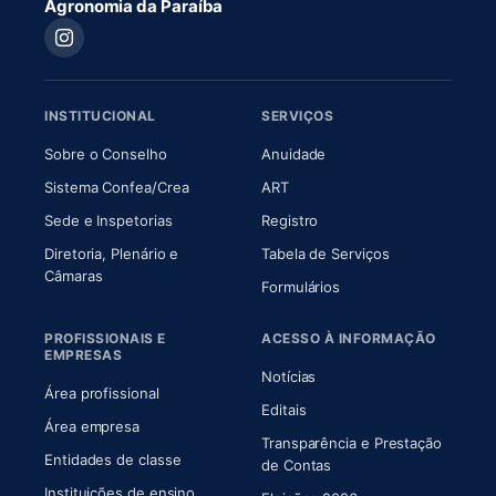
Agronomia da Paraíba
INSTITUCIONAL
SERVIÇOS
(abre em nova aba)
(abre em nova aba)
Sobre o Conselho
Anuidade
(abre em nova aba)
(abre em nova aba)
Sistema Confea/Crea
ART
Sede e Inspetorias
Registro
Diretoria, Plenário e
Tabela de Serviços
(abre em nova aba)
Câmaras
Formulários
PROFISSIONAIS E
ACESSO À INFORMAÇÃO
EMPRESAS
Notícias
Área profissional
Editais
Área empresa
Transparência e Prestação
Entidades de classe
(abre em nova aba)
de Contas
Instituições de ensino