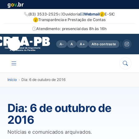
g
o
v
.br
i
(83) 3533-2525
Ouvidoria
Webmail
E-SIC
i
Transparência e Prestação de Contas
Atendimento: presencial das 8h às 16h
A-
A
A+
Alto contraste
Início
›
Dia: 6 de outubro de 2016
Dia:
6 de outubro de
2016
Notícias e comunicados arquivados.