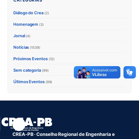
CATEGORIAS
Diálogo do Crea
(2)
Homenagem
(3)
Jornal
(4)
Notícias
(1539)
Próximos Eventos
(12)
Sem categoria
(99)
Últimos Eventos
(99)
CREA-PB · Conselho Regional de Engenharia e