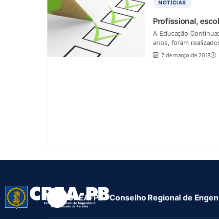
NOTÍCIAS
Profissional, esc
A Educação Continuad
anos, foram realizad
7 de março de 2018
CREA-PB · Conselho Regional de Engenh