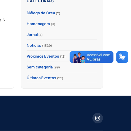
CATEGORIAS
Diálogo do Crea
(2)
s 6
Homenagem
(3)
Jornal
(4)
Notícias
(1539)
Próximos Eventos
(12)
Sem categoria
(99)
Últimos Eventos
(99)