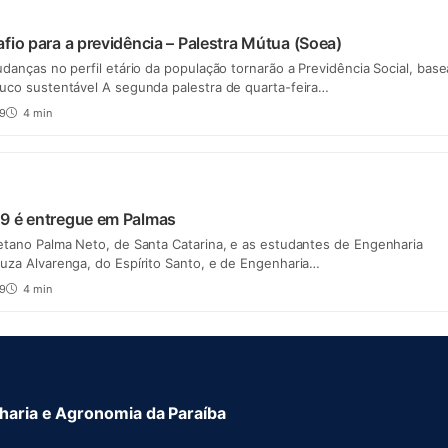
fio para a previdência – Palestra Mútua (Soea)
udanças no perfil etário da população tornarão a Previdência Social, bas
ouco sustentável A segunda palestra de quarta-feira…
19
4 min
9 é entregue em Palmas
etano Palma Neto, de Santa Catarina, e as estudantes de Engenharia
uza Alvarenga, do Espírito Santo, e de Engenharia…
19
4 min
aria e Agronomia da Paraíba