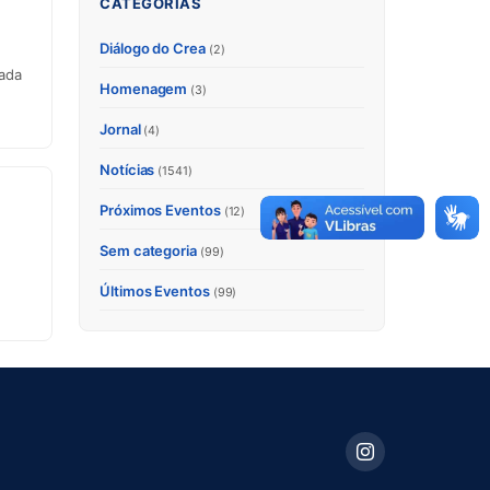
CATEGORIAS
Diálogo do Crea
(2)
eada
Homenagem
(3)
Jornal
(4)
Notícias
(1541)
Próximos Eventos
(12)
Sem categoria
(99)
Últimos Eventos
(99)