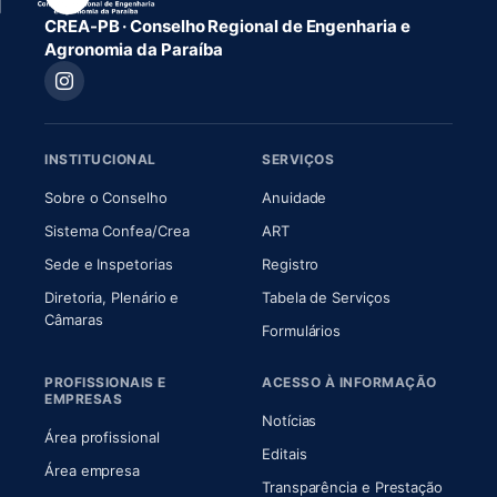
CREA-PB · Conselho Regional de Engenharia e
Agronomia da Paraíba
INSTITUCIONAL
SERVIÇOS
(abre em nova aba)
(abre em nova aba)
Sobre o Conselho
Anuidade
(abre em nova aba)
(abre em nova aba)
Sistema Confea/Crea
ART
Sede e Inspetorias
Registro
Diretoria, Plenário e
Tabela de Serviços
(abre em nova aba)
Câmaras
Formulários
PROFISSIONAIS E
ACESSO À INFORMAÇÃO
EMPRESAS
Notícias
Área profissional
Editais
Área empresa
Transparência e Prestação