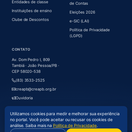
Entidades de classe
(abre em nova aba)
de Contas
Instituições de ensino
Eleições 2026
Clube de Descontos
e-SIC (LAI)
Política de Privacidade
(LGPD)
CONTATO
Av. Dom Pedro I, 809
Tambiá · João Pessoa/PB ·
CEP 58020-538
(83) 3533-2525
creapb@creapb.org.br
Ouvidoria
Utilizamos cookies para medir e melhorar sua experiência
© 2026 CREA-PB · Todos os direitos reservados
no portal. Você pode aceitar ou recusar os cookies de
Acessibilidade
·
Mapa do site
·
LGPD
análise. Saiba mais na
Política de Privacidade
.