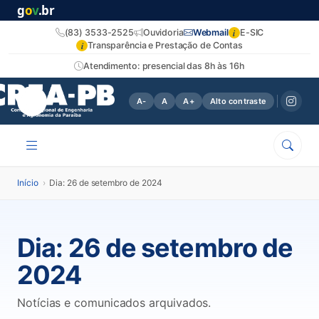
g
o
v
.br
i
(83) 3533-2525
Ouvidoria
Webmail
E-SIC
i
Transparência e Prestação de Contas
Atendimento: presencial das 8h às 16h
A-
A
A+
Alto contraste
Início
›
Dia: 26 de setembro de 2024
Dia:
26 de setembro de
2024
Notícias e comunicados arquivados.