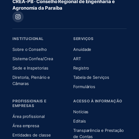
CREA-PB · Conselho Regional de Engenharia e
Agronomia da Paraíba
INSTITUCIONAL
SERVIÇOS
(abre em nova aba)
(abre em nova aba)
Sobre o Conselho
Anuidade
(abre em nova aba)
(abre em nova aba)
Sistema Confea/Crea
ART
Sede e Inspetorias
Registro
Diretoria, Plenário e
Tabela de Serviços
(abre em nova aba)
Câmaras
Formulários
PROFISSIONAIS E
ACESSO À INFORMAÇÃO
EMPRESAS
Notícias
Área profissional
Editais
Área empresa
Transparência e Prestação
Entidades de classe
(abre em nova aba)
de Contas