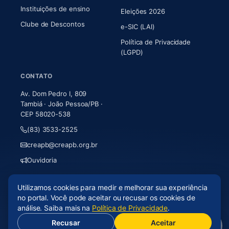
Instituições de ensino
Eleições 2026
Clube de Descontos
e-SIC (LAI)
Política de Privacidade
(LGPD)
CONTATO
Av. Dom Pedro I, 809
Tambiá · João Pessoa/PB ·
CEP 58020-538
(83) 3533-2525
creapb@creapb.org.br
Ouvidoria
Utilizamos cookies para medir e melhorar sua experiência
© 2026 CREA-PB · Todos os direitos reservados
no portal. Você pode aceitar ou recusar os cookies de
Acessibilidade
·
Mapa do site
·
LGPD
análise. Saiba mais na
Política de Privacidade
.
Recusar
Aceitar
(abre em nova aba)
Desenvolvido por
Axium Analytics