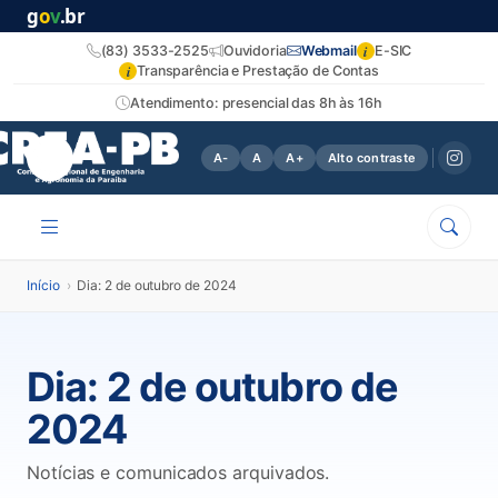
g
o
v
.br
i
(83) 3533-2525
Ouvidoria
Webmail
E-SIC
i
Transparência e Prestação de Contas
Atendimento: presencial das 8h às 16h
A-
A
A+
Alto contraste
Início
›
Dia: 2 de outubro de 2024
Dia:
2 de outubro de
2024
Notícias e comunicados arquivados.