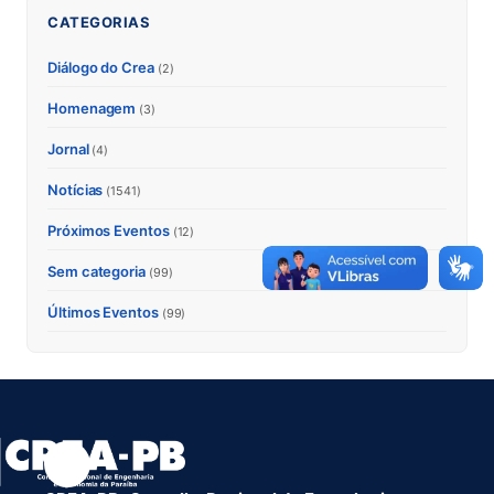
CATEGORIAS
Diálogo do Crea
(2)
Homenagem
(3)
Jornal
(4)
Notícias
(1541)
Próximos Eventos
(12)
Sem categoria
(99)
Últimos Eventos
(99)