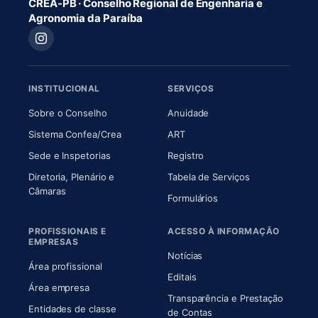
CREA-PB · Conselho Regional de Engenharia e
Agronomia da Paraíba
INSTITUCIONAL
SERVIÇOS
(abre em nova aba)
(abre em nova aba)
Sobre o Conselho
Anuidade
(abre em nova aba)
(abre em nova aba)
Sistema Confea/Crea
ART
Sede e Inspetorias
Registro
Diretoria, Plenário e
Tabela de Serviços
(abre em nova aba)
Câmaras
Formulários
PROFISSIONAIS E
ACESSO À INFORMAÇÃO
EMPRESAS
Notícias
Área profissional
Editais
Área empresa
Transparência e Prestação
Entidades de classe
(abre em nova aba)
de Contas