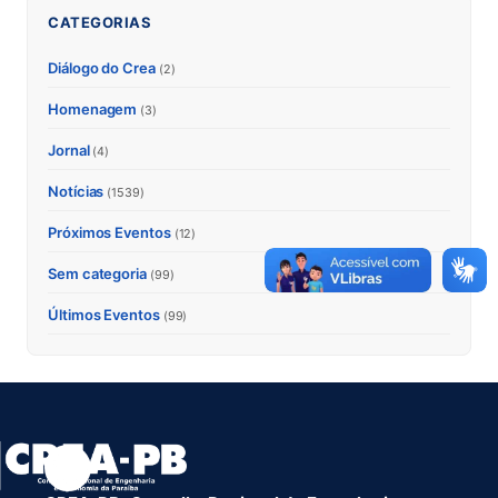
CATEGORIAS
Diálogo do Crea
(2)
Homenagem
(3)
Jornal
(4)
Notícias
(1539)
Próximos Eventos
(12)
Sem categoria
(99)
Últimos Eventos
(99)