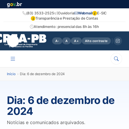
g
o
v
.br
i
(83) 3533-2525
Ouvidoria
Webmail
E-SIC
i
Transparência e Prestação de Contas
Atendimento: presencial das 8h às 16h
A-
A
A+
Alto contraste
Início
›
Dia: 6 de dezembro de 2024
Dia:
6 de dezembro de
2024
Notícias e comunicados arquivados.