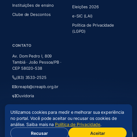
Instituições de ensino
Eleições 2026
Clube de Descontos
e-SIC (LAI)
Política de Privacidade
(LGPD)
CONTATO
Av. Dom Pedro I, 809
Tambiá · João Pessoa/PB ·
CEP 58020-538
(83) 3533-2525
creapb@creapb.org.br
Ouvidoria
Utilizamos cookies para medir e melhorar sua experiência
© 2026 CREA-PB · Todos os direitos reservados
no portal. Você pode aceitar ou recusar os cookies de
Acessibilidade
·
Mapa do site
·
LGPD
análise. Saiba mais na
Política de Privacidade
.
Recusar
Aceitar
(abre em nova aba)
Desenvolvido por
Axium Analytics