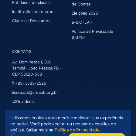
Entidades de classe
(abre em nova aba)
de Contas
Instituições de ensino
Eleições 2026
Clube de Descontos
e-SIC (LAI)
Política de Privacidade
(LGPD)
CONTATO
Av. Dom Pedro I, 809
Tambiá · João Pessoa/PB ·
CEP 58020-538
(83) 3533-2525
creapb@creapb.org.br
Ouvidoria
Utilizamos cookies para medir e melhorar sua experiência
© 2026 CREA-PB · Todos os direitos reservados
no portal. Você pode aceitar ou recusar os cookies de
Acessibilidade
·
Mapa do site
·
LGPD
análise. Saiba mais na
Política de Privacidade
.