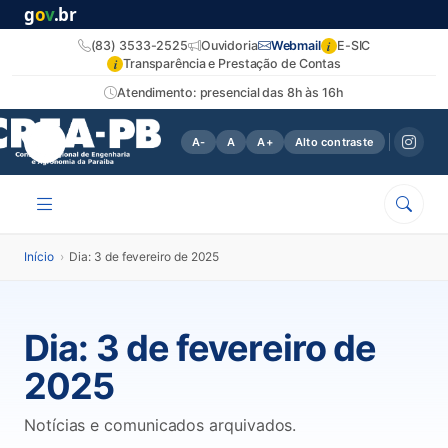
g
o
v
.br
i
(83) 3533-2525
Ouvidoria
Webmail
E-SIC
i
Transparência e Prestação de Contas
Atendimento: presencial das 8h às 16h
A-
A
A+
Alto contraste
Início
›
Dia: 3 de fevereiro de 2025
Dia:
3 de fevereiro de
2025
Notícias e comunicados arquivados.