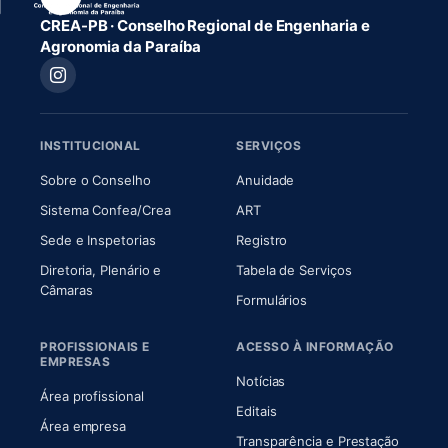
CREA-PB · Conselho Regional de Engenharia e
Agronomia da Paraíba
INSTITUCIONAL
SERVIÇOS
(abre em nova aba)
(abre em nova aba)
Sobre o Conselho
Anuidade
(abre em nova aba)
(abre em nova aba)
Sistema Confea/Crea
ART
Sede e Inspetorias
Registro
Diretoria, Plenário e
Tabela de Serviços
(abre em nova aba)
Câmaras
Formulários
PROFISSIONAIS E
ACESSO À INFORMAÇÃO
EMPRESAS
Notícias
Área profissional
Editais
Área empresa
Transparência e Prestação