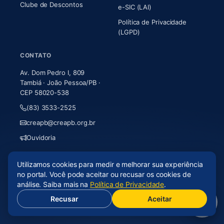
Clube de Descontos
e-SIC (LAI)
Política de Privacidade
(LGPD)
CONTATO
Av. Dom Pedro I, 809
Tambiá · João Pessoa/PB ·
CEP 58020-538
(83) 3533-2525
creapb@creapb.org.br
Ouvidoria
Utilizamos cookies para medir e melhorar sua experiência
© 2026 CREA-PB · Todos os direitos reservados
no portal. Você pode aceitar ou recusar os cookies de
Acessibilidade
·
Mapa do site
·
LGPD
análise. Saiba mais na
Política de Privacidade
.
Recusar
Aceitar
(abre em nova aba)
Desenvolvido por
Axium Analytics