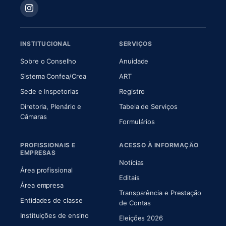
INSTITUCIONAL
SERVIÇOS
(abre em nova aba)
(abre em nova aba)
Sobre o Conselho
Anuidade
(abre em nova aba)
(abre em nova aba)
Sistema Confea/Crea
ART
Sede e Inspetorias
Registro
Diretoria, Plenário e
Tabela de Serviços
(abre em nova aba)
Câmaras
Formulários
PROFISSIONAIS E
ACESSO À INFORMAÇÃO
EMPRESAS
Notícias
Área profissional
Editais
Área empresa
Transparência e Prestação
Entidades de classe
(abre em nova aba)
de Contas
Instituições de ensino
Eleições 2026