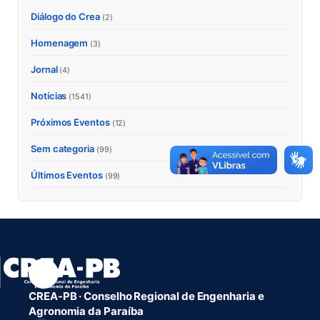
Diálogo do Crea
(2)
Homenagem
(3)
Jornal
(4)
Notícias
(1541)
Próximos Eventos
(12)
Sem categoria
(99)
Últimos Eventos
(99)
CREA-PB · Conselho Regional de Engenharia e
Agronomia da Paraíba