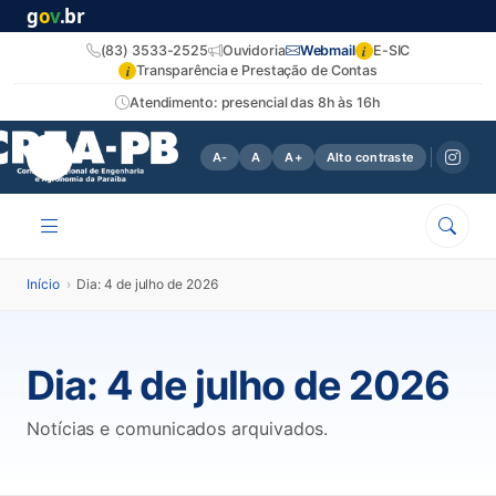
g
o
v
.br
i
(83) 3533-2525
Ouvidoria
Webmail
E-SIC
i
Transparência e Prestação de Contas
Atendimento: presencial das 8h às 16h
A-
A
A+
Alto contraste
Início
›
Dia: 4 de julho de 2026
Dia:
4 de julho de 2026
Notícias e comunicados arquivados.