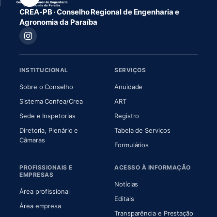
CREA-PB · Conselho Regional de Engenharia e
Agronomia da Paraíba
INSTITUCIONAL
SERVIÇOS
(abre em nova aba)
(abre em nova aba)
Sobre o Conselho
Anuidade
(abre em nova aba)
(abre em nova aba)
Sistema Confea/Crea
ART
Sede e Inspetorias
Registro
Diretoria, Plenário e
Tabela de Serviços
(abre em nova aba)
Câmaras
Formulários
PROFISSIONAIS E
ACESSO À INFORMAÇÃO
EMPRESAS
Notícias
Área profissional
Editais
Área empresa
Transparência e Prestação