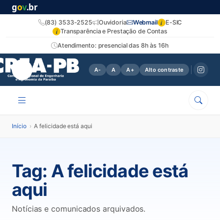
g
o
v
.br
i
(83) 3533-2525
Ouvidoria
Webmail
E-SIC
i
Transparência e Prestação de Contas
Atendimento: presencial das 8h às 16h
A-
A
A+
Alto contraste
Início
›
A felicidade está aqui
Tag:
A felicidade está
aqui
Notícias e comunicados arquivados.