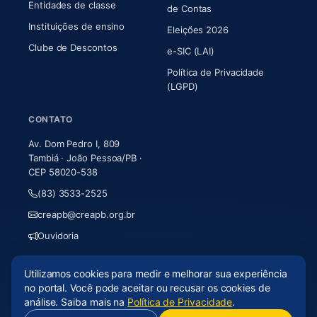
Entidades de classe
(abre em nova aba)
de Contas
Instituições de ensino
Eleições 2026
Clube de Descontos
e-SIC (LAI)
Política de Privacidade
(LGPD)
CONTATO
Av. Dom Pedro I, 809
Tambiá · João Pessoa/PB ·
CEP 58020-538
(83) 3533-2525
creapb@creapb.org.br
Ouvidoria
Utilizamos cookies para medir e melhorar sua experiência
© 2026 CREA-PB · Todos os direitos reservados
no portal. Você pode aceitar ou recusar os cookies de
Acessibilidade
·
Mapa do site
·
LGPD
análise. Saiba mais na
Política de Privacidade
.