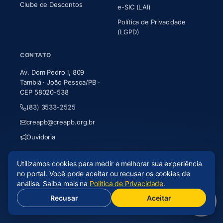
Clube de Descontos
e-SIC (LAI)
Política de Privacidade
(LGPD)
CONTATO
Av. Dom Pedro I, 809
Tambiá · João Pessoa/PB ·
CEP 58020-538
(83) 3533-2525
creapb@creapb.org.br
Ouvidoria
Utilizamos cookies para medir e melhorar sua experiência
© 2026 CREA-PB · Todos os direitos reservados
no portal. Você pode aceitar ou recusar os cookies de
Acessibilidade
·
Mapa do site
·
LGPD
análise. Saiba mais na
Política de Privacidade
.
Recusar
Aceitar
(abre em nova aba)
Desenvolvido por
Axium Analytics