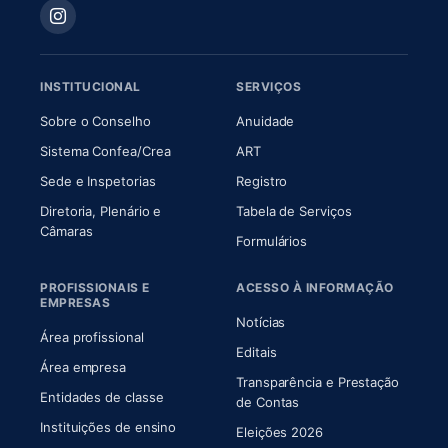
INSTITUCIONAL
SERVIÇOS
(abre em nova aba)
(abre em nova aba)
Sobre o Conselho
Anuidade
(abre em nova aba)
(abre em nova aba)
Sistema Confea/Crea
ART
Sede e Inspetorias
Registro
Diretoria, Plenário e
Tabela de Serviços
(abre em nova aba)
Câmaras
Formulários
PROFISSIONAIS E
ACESSO À INFORMAÇÃO
EMPRESAS
Notícias
Área profissional
Editais
Área empresa
Transparência e Prestação
Entidades de classe
(abre em nova aba)
de Contas
Instituições de ensino
Eleições 2026