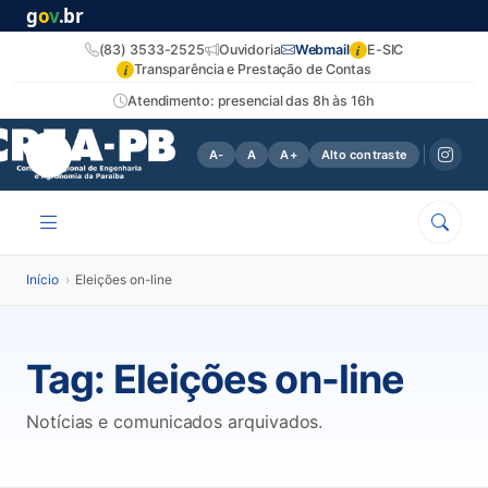
g
o
v
.br
i
(83) 3533-2525
Ouvidoria
Webmail
E-SIC
i
Transparência e Prestação de Contas
Atendimento: presencial das 8h às 16h
A-
A
A+
Alto contraste
Início
›
Eleições on-line
Tag:
Eleições on-line
Notícias e comunicados arquivados.