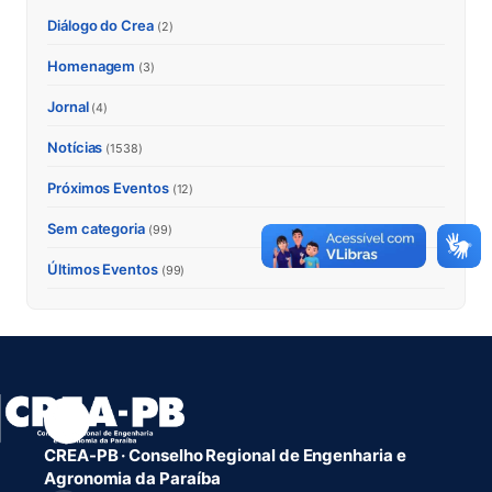
Diálogo do Crea
(2)
Homenagem
(3)
Jornal
(4)
Notícias
(1538)
Próximos Eventos
(12)
Sem categoria
(99)
Últimos Eventos
(99)
CREA-PB · Conselho Regional de Engenharia e
Agronomia da Paraíba