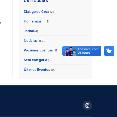
CATEGORIAS
Diálogo do Crea
(2)
Homenagem
(3)
s
Jornal
(4)
Notícias
(1539)
Próximos Eventos
(12)
Sem categoria
(99)
Últimos Eventos
(99)