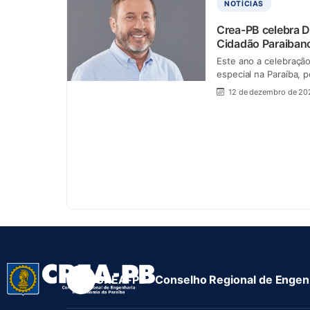
NOTÍCIAS
Crea-PB celebra D
Cidadão Paraiban
Este ano a celebraçã
especial na Paraíba, 
12 de dezembro de 20
CREA-PB · Conselho Regional de Engenh