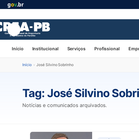
g
o
v
.br
Início
Institucional
Serviços
Profissional
Emp
Início
›
José Silvino Sobrinho
Tag:
José Silvino Sobr
Notícias e comunicados arquivados.