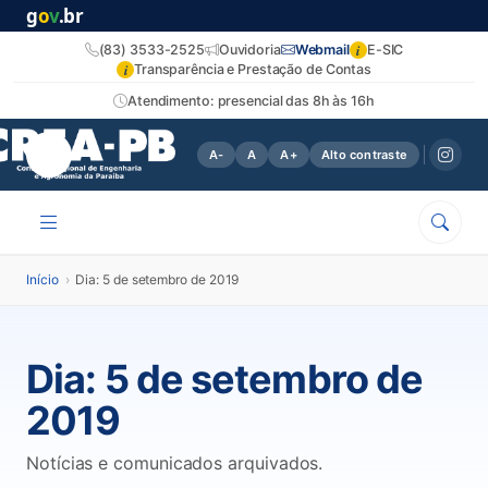
g
o
v
.br
i
(83) 3533-2525
Ouvidoria
Webmail
E-SIC
i
Transparência e Prestação de Contas
Atendimento: presencial das 8h às 16h
A-
A
A+
Alto contraste
Início
›
Dia: 5 de setembro de 2019
Dia:
5 de setembro de
2019
Notícias e comunicados arquivados.