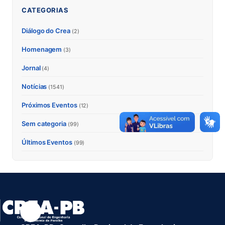
CATEGORIAS
Diálogo do Crea
(2)
Homenagem
(3)
Jornal
(4)
Notícias
(1541)
Próximos Eventos
(12)
Sem categoria
(99)
Últimos Eventos
(99)