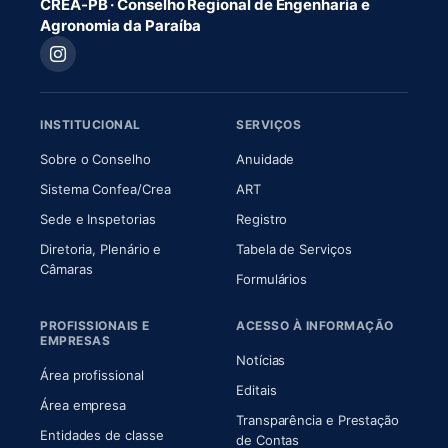
CREA-PB · Conselho Regional de Engenharia e
Agronomia da Paraíba
INSTITUCIONAL
SERVIÇOS
(abre em nova aba)
(abre em nova aba)
Sobre o Conselho
Anuidade
(abre em nova aba)
(abre em nova aba)
Sistema Confea/Crea
ART
Sede e Inspetorias
Registro
Diretoria, Plenário e
Tabela de Serviços
(abre em nova aba)
Câmaras
Formulários
PROFISSIONAIS E
ACESSO À INFORMAÇÃO
EMPRESAS
Notícias
Área profissional
Editais
Área empresa
Transparência e Prestação
Entidades de classe
(abre em nova aba)
de Contas