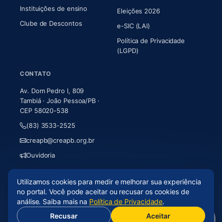
Instituições de ensino
Eleições 2026
Clube de Descontos
e-SIC (LAI)
Política de Privacidade
(LGPD)
CONTATO
Av. Dom Pedro I, 809
Tambiá · João Pessoa/PB ·
CEP 58020-538
(83) 3533-2525
creapb@creapb.org.br
Ouvidoria
Utilizamos cookies para medir e melhorar sua experiência
© 2026 CREA-PB · Todos os direitos reservados
no portal. Você pode aceitar ou recusar os cookies de
Acessibilidade
·
Mapa do site
·
LGPD
análise. Saiba mais na
Política de Privacidade
.
Recusar
Aceitar
(abre em nova aba)
Desenvolvido por
Axium Analytics