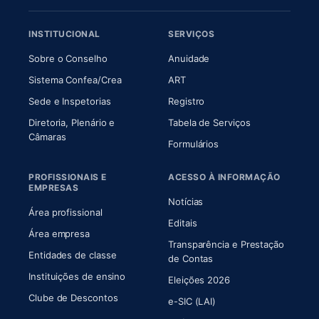
INSTITUCIONAL
SERVIÇOS
(abre em nova aba)
(abre em nova aba)
Sobre o Conselho
Anuidade
(abre em nova aba)
(abre em nova aba)
Sistema Confea/Crea
ART
Sede e Inspetorias
Registro
Diretoria, Plenário e
Tabela de Serviços
(abre em nova aba)
Câmaras
Formulários
PROFISSIONAIS E
ACESSO À INFORMAÇÃO
EMPRESAS
Notícias
Área profissional
Editais
Área empresa
Transparência e Prestação
Entidades de classe
(abre em nova aba)
de Contas
Instituições de ensino
Eleições 2026
Clube de Descontos
e-SIC (LAI)