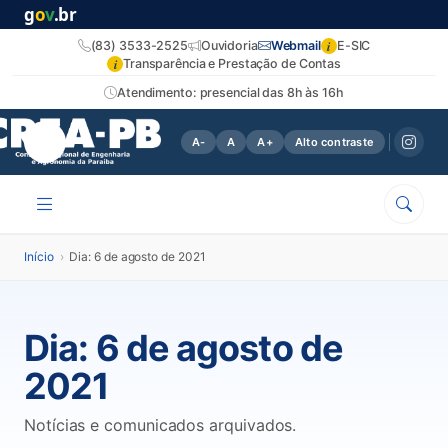
g
o
v
.br
i
(83) 3533-2525
Ouvidoria
Webmail
E-SIC
i
Transparência e Prestação de Contas
Atendimento: presencial das 8h às 16h
A-
A
A+
Alto contraste
Início
›
Dia: 6 de agosto de 2021
Dia:
6 de agosto de
2021
Notícias e comunicados arquivados.