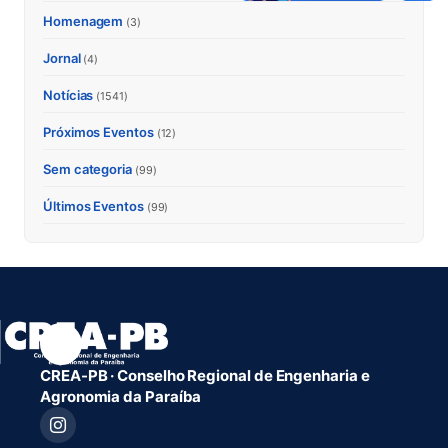
Homenagem
(3)
Jornal
(4)
Notícias
(1541)
Próximos Eventos
(12)
Sem categoria
(99)
Últimos Eventos
(99)
CREA-PB · Conselho Regional de Engenharia e
Agronomia da Paraíba