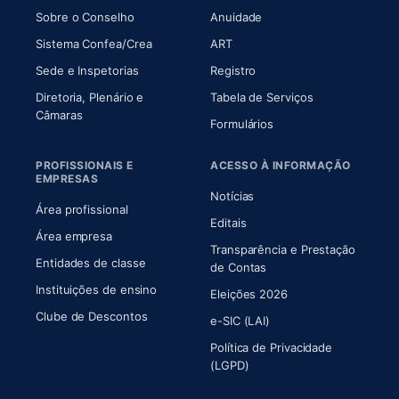
(abre em nova aba)
(abre em nova aba)
Sobre o Conselho
Anuidade
(abre em nova aba)
(abre em nova aba)
Sistema Confea/Crea
ART
Sede e Inspetorias
Registro
Diretoria, Plenário e
Tabela de Serviços
(abre em nova aba)
Câmaras
Formulários
PROFISSIONAIS E
ACESSO À INFORMAÇÃO
EMPRESAS
Notícias
Área profissional
Editais
Área empresa
Transparência e Prestação
Entidades de classe
(abre em nova aba)
de Contas
Instituições de ensino
Eleições 2026
Clube de Descontos
e-SIC (LAI)
Política de Privacidade
(LGPD)