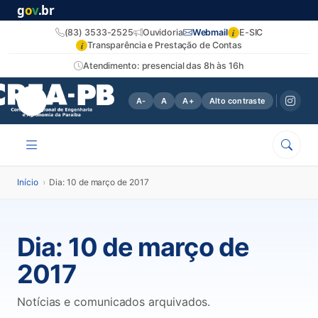
g
o
v
.br
i
(83) 3533-2525
Ouvidoria
Webmail
E-SIC
i
Transparência e Prestação de Contas
Atendimento: presencial das 8h às 16h
A-
A
A+
Alto contraste
Início
›
Dia: 10 de março de 2017
Dia:
10 de março de
2017
Notícias e comunicados arquivados.