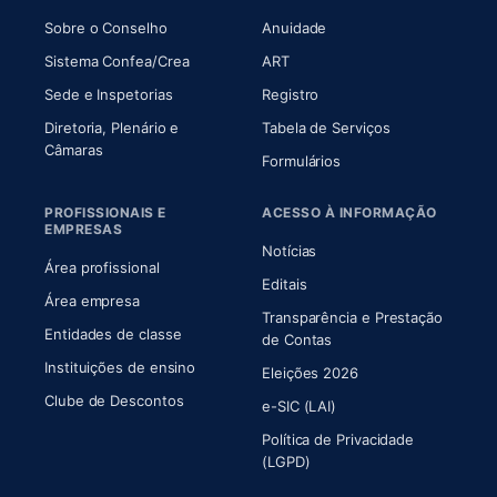
(abre em nova aba)
(abre em nova aba)
Sobre o Conselho
Anuidade
(abre em nova aba)
(abre em nova aba)
Sistema Confea/Crea
ART
Sede e Inspetorias
Registro
Diretoria, Plenário e
Tabela de Serviços
(abre em nova aba)
Câmaras
Formulários
PROFISSIONAIS E
ACESSO À INFORMAÇÃO
EMPRESAS
Notícias
Área profissional
Editais
Área empresa
Transparência e Prestação
Entidades de classe
(abre em nova aba)
de Contas
Instituições de ensino
Eleições 2026
Clube de Descontos
e-SIC (LAI)
Política de Privacidade
(LGPD)