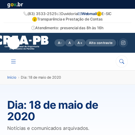
g
o
v
.br
i
(83) 3533-2525
Ouvidoria
Webmail
E-SIC
i
Transparência e Prestação de Contas
Atendimento: presencial das 8h às 16h
A-
A
A+
Alto contraste
Início
›
Dia: 18 de maio de 2020
Dia:
18 de maio de
2020
Notícias e comunicados arquivados.