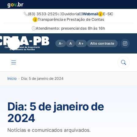
g
o
v
.br
i
(83) 3533-2525
Ouvidoria
Webmail
E-SIC
i
Transparência e Prestação de Contas
Atendimento: presencial das 8h às 16h
A-
A
A+
Alto contraste
Início
›
Dia: 5 de janeiro de 2024
Dia:
5 de janeiro de
2024
Notícias e comunicados arquivados.