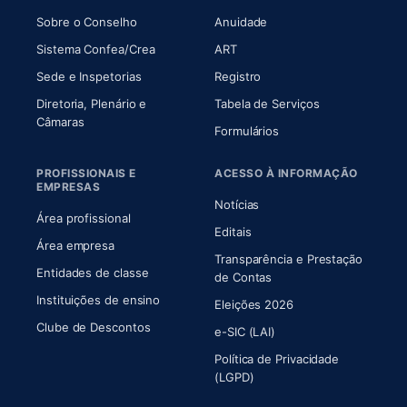
(abre em nova aba)
(abre em nova aba)
Sobre o Conselho
Anuidade
(abre em nova aba)
(abre em nova aba)
Sistema Confea/Crea
ART
Sede e Inspetorias
Registro
Diretoria, Plenário e
Tabela de Serviços
(abre em nova aba)
Câmaras
Formulários
PROFISSIONAIS E
ACESSO À INFORMAÇÃO
EMPRESAS
Notícias
Área profissional
Editais
Área empresa
Transparência e Prestação
Entidades de classe
(abre em nova aba)
de Contas
Instituições de ensino
Eleições 2026
Clube de Descontos
e-SIC (LAI)
Política de Privacidade
(LGPD)