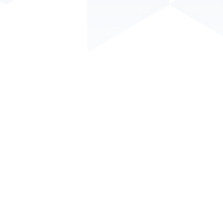
Conselho Regional de Engenharia e Agronomia da Paraíba
- CREA/PB
Endereço: Av. Dom Pedro I, 809 - Tambiá - João Pessoa - PB.
CEP: 58020-538.
Telefone: (83) 3533 2525
HORÁRIO DE ATENDIMENTO
SEGUNDA À SEXTA
DAS 08h00 ÀS 16h30