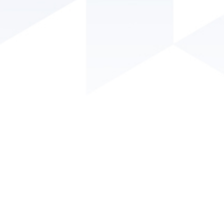
Conselho Regional de Engenharia e Agronomia da Paraíba
- CREA/PB
Endereço: Av. Dom Pedro I, 809 - Tambiá - João Pessoa - PB.
CEP: 58020-538.
Telefone: (83) 3533 2525