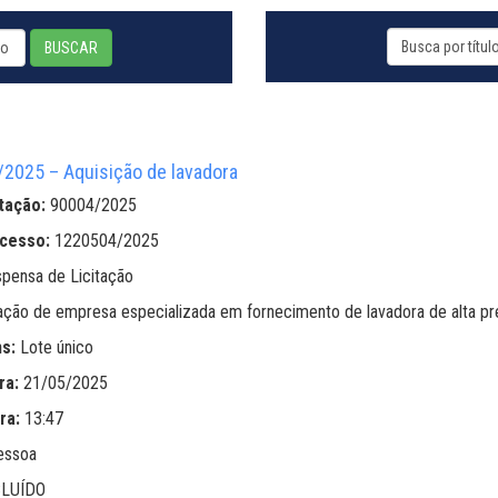
BUSCAR
025 – Aquisição de lavadora
tação:
90004/2025
ocesso:
1220504/2025
spensa de Licitação
ação de empresa especializada em fornecimento de lavadora de alta p
ns:
Lote único
ra:
21/05/2025
ra:
13:47
essoa
LUÍDO