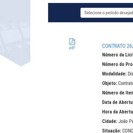
CONTRATO 26/2
pdf
Número da Lici
Número do Pr
Modalidade:
Di
Objeto:
Contrat
Número de Ite
Data de Abertu
Hora da Abertu
Cidade:
João P
Situação:
CONC