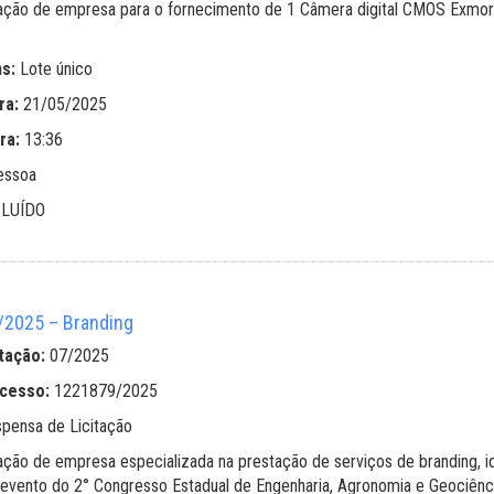
ação de empresa para o fornecimento de 1 Câmera digital CMOS Exm
ns:
Lote único
ra:
21/05/2025
ra:
13:36
essoa
LUÍDO
2025 – Branding
tação:
07/2025
ocesso:
1221879/2025
spensa de Licitação
ação de empresa especializada na prestação de serviços de branding, id
 evento do 2° Congresso Estadual de Engenharia, Agronomia e Geociênci