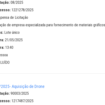
tação:
08/2025
ocesso:
1221278/2025
spensa de Licitação
ação de empresa especializada para fornecimento de materiais gráficos
ns:
Lote único
ra:
21/05/2025
ra:
13:40
essoa
LUÍDO
2025- Aquisição de Drone
tação:
90003/2025
ocesso:
1217487/2025