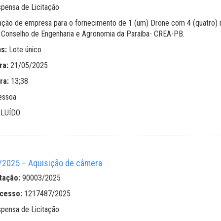
spensa de Licitação
ação de empresa para o fornecimento de 1 (um) Drone com 4 (quatro) ro
 o Conselho de Engenharia e Agronomia da Paraíba- CREA-PB.
ns:
Lote único
ra:
21/05/2025
ra:
13;38
essoa
LUÍDO
2025 – Aquisição de câmera
tação:
90003/2025
ocesso:
1217487/2025
spensa de Licitação