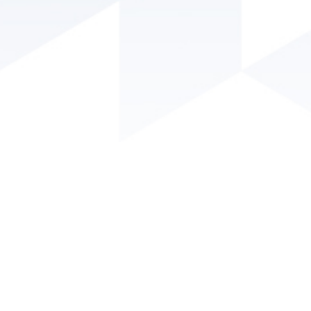
Conselho Regional de Engenharia e Agronomia da Paraíba
- CREA/PB
Endereço: Av. Dom Pedro I, 809 - Tambiá - João Pessoa - PB.
CEP: 58020-538.