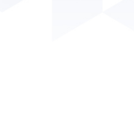
Conselho Regional de Engenharia e Agronomia da Paraíba
- CREA/PB
Endereço: Av. Dom Pedro I, 809 - Tambiá - João Pessoa - PB.
CEP: 58020-538.
Telefone: (83) 3533 2525
HORÁRIO DE ATENDIMENTO