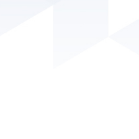
Conselho Regional de Engenharia e Agronomia da Paraíba
- CREA/PB
Endereço: Av. Dom Pedro I, 809 - Tambiá - João Pessoa - PB.
CEP: 58020-538.