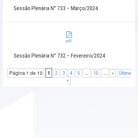
Sessão Plenária N° 733 – Março/2024
pdf
Sessão Plenária N° 732 – Fevereiro/2024
Página 1 de 10
1
...
...
2
3
4
5
10
»
Última
»