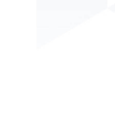
Conselho Regional de Engenharia e Agronomia da Paraíba
- CREA/PB
Endereço: Av. Dom Pedro I, 809 - Tambiá - João Pessoa - PB.
CEP: 58020-538.