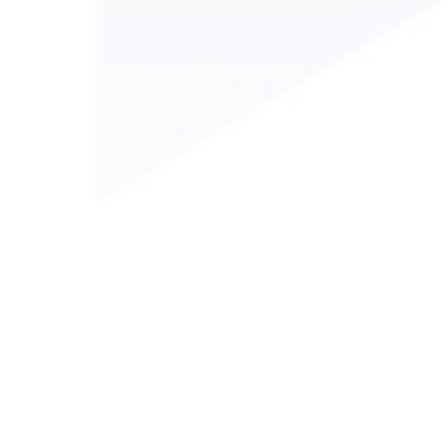
Conselho Regional de Engenharia e Agronomia da Paraíba
- CREA/PB
Endereço: Av. Dom Pedro I, 809 - Tambiá - João Pessoa - PB.
CEP: 58020-538.