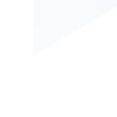
Conselho Regional de Engenharia e Agronomia da Paraíba
- CREA/PB
Endereço: Av. Dom Pedro I, 809 - Tambiá - João Pessoa - PB.
CEP: 58020-538.