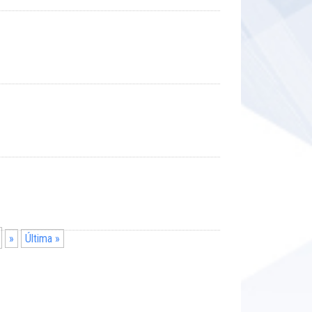
»
Última »